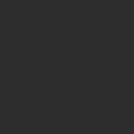
 facteurs altèrent la qualité de l'eau et des souc
 sérieuse pour l'environnement. La chloramine, com
taines usines de traitement d'eau pour éliminer plus 
e pour les poissons et s'il est présent dans votre 
 contient, vous pouvez téléphoner à votre municipa
analyse régulière est grandement recommandée. Pre
our que le chlore s'évapore, ou accélérer l'évaporation
orise l'élimination du chlore (qui lui est beaucoup p
ter deux semaines dans l'eau!) et utiliser un tes
cas, on utilise probablement la chloramine dans votre
ur charbon actif fonctionne bien mais nous savons qu
ent pas les produits absorbés (résultat nul) et bien 
s sont également très efficaces pour épurer un