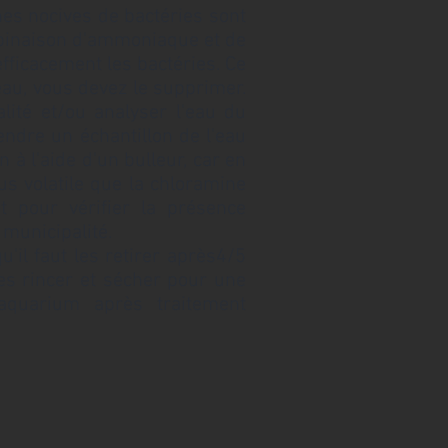
hes nocives de bactéries sont
binaison d'ammoniaque et de
efficacement les bactéries. Ce
eau, vous devez le supprimer.
lité et/ou analyser l'eau du
ndre un échantillon de l'eau
 à l'aide d'un bulleur, car en
lus volatile que la chloramine
t pour vérifier la présence
 municipalité.
'il faut les retirer après4/5
les rincer et sécher pour une
 aquarium après traitement