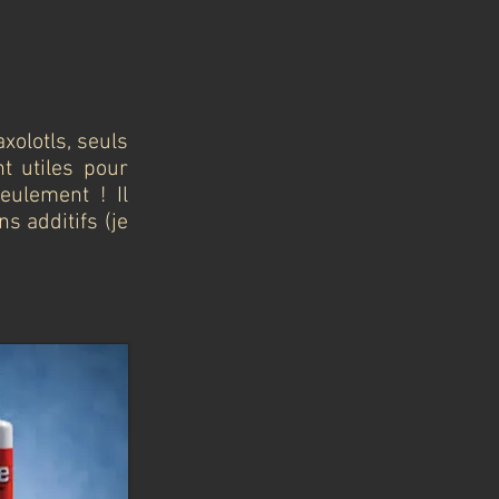
xolotls, seuls
nt utiles pour
eulement ! Il
s additifs (je