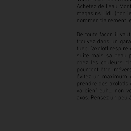
Achetez de l'eau Mont
magasins Lidl. (non j
nommer clairement les
De toute facon il vau
trouvez dans un gara
tuer, l'axolotl respir
suite mais sa peau p
chez les couleurs cl
pourront être irréver
évitez un maximum d
prendre des axolotls e
va bien" euh... non 
axos. Pensez un peu à 