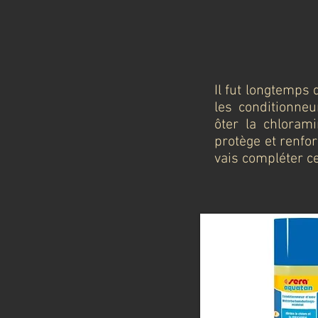
Il fut longtemps 
les conditionneu
ôter la chloram
protège et renfo
vais compléter ce