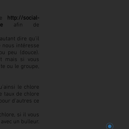
e
http://social-
le
afin de
utant dire qu'il
té nous intéresse
ou peu (douce).
t mais si vous
te ou le groupe,
'ainsi le chlore
e taux de chlore
 pour d'autres ce
hlore, si il vous
avec un bulleur.