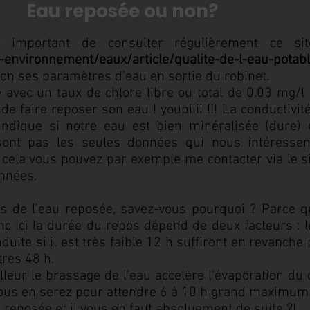
Eau reposée ou non?
t important de consulter régulièrement ce sit
t-environnement/eaux/article/qualite-de-l-eau-potab
ion ses paramètres d'eau en sortie du robinet.
avec un taux de chlore libre ou total de 0.03 mg/l a
de faire reposer son eau ! youpiiii !!! La conductivi
indique si notre eau est bien minéralisée (dure) 
ont pas les seules données qui nous intéressen
t cela vous pouvez par exemple me contacter via le si
nnées.
s de l'eau reposée, savez-vous pourquoi ? Parce qu
c ici la durée du repos dépend de deux facteurs : l
uite si il est très faible 12 h suffiront en revanche
tres 48 h.
lleur le brassage de l'eau accelère l'évaporation du c
 vous en serez pour attendre 6 à 10 h grand maximum 
 reposée et il vous en faut absoluement de suite ?!