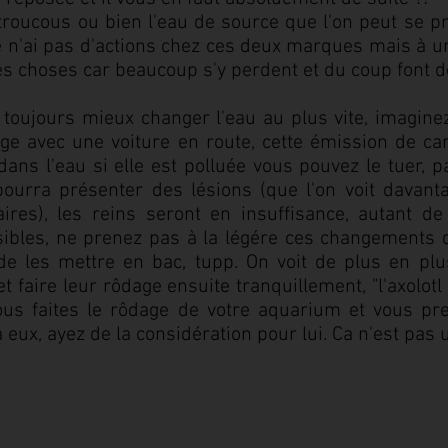
roucous ou bien l'eau de source que l'on peut se p
e n'ai pas d'actions chez ces deux marques mais à u
 choses car beaucoup s'y perdent et du coup font de
t toujours mieux changer l'eau au plus vite, imagin
ge avec une voiture en route, cette émission de c
e dans l'eau si elle est polluée vous pouvez le tuer,
ourra présenter des lésions (que l'on voit davan
aires), les reins seront en insuffisance, autant 
sibles, ne prenez pas à la légére ces changements d
e les mettre en bac, tupp. On voit de plus en pl
t faire leur rôdage ensuite tranquillement, "l'axolotl
vous faites le rôdage de votre aquarium et vous pr
eux, ayez de la considération pour lui. Ca n'est pas u