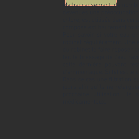
Malheureusement, de nombreux
devenues une préoccupation
chlore, est utilisée dans cer
composé est hautement toxiqu
Pour savoir si votre eau en
robinet régulièrement. Une 
du robinet la faire reposer p
fait le brassage de l'eau fav
cette dernière pouvant res
d'ammoniaque. Si tel est le 
Dans ce cas une filtration s
jours afin qu'ils ne relargu
prochaine utilisation, il
médicamenteux.