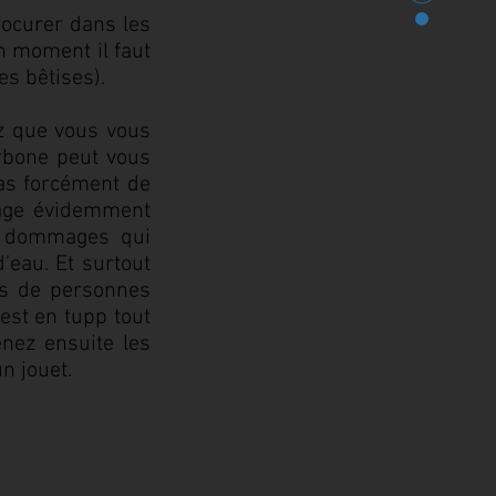
rocurer dans les
n moment il faut
s bêtises).
ez que vous vous
arbone peut vous
 pas forcément de
tage évidemment
de dommages qui
'eau. Et surtout
us de personnes
 est en tupp tout
enez ensuite les
n jouet.