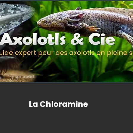
uide expert pour des axolotls en pleine 
La Chloramine