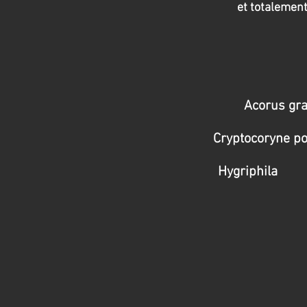
et totalemen
Acorus gr
Cryptocoryne po
Hygriphila L