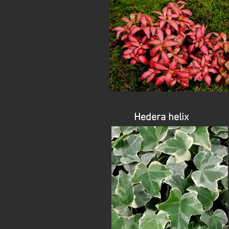
Fittonia verschaffeltii
Hedera helix