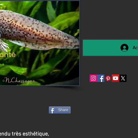
Ac
santé
Share
endu très esthétique,