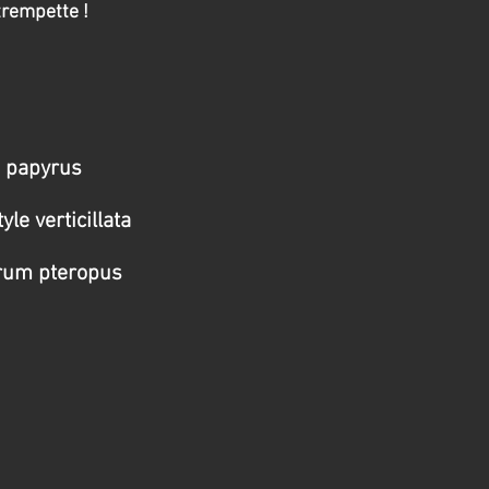
trempette !
 papyrus
e verticillata
um pteropus