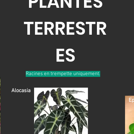
PLANTES
TERRESTR
ES
Racines en trempette uniquement.
Alocasia
E