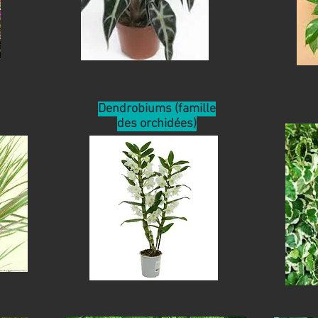
Dendrobiums (famille
des orchidées)