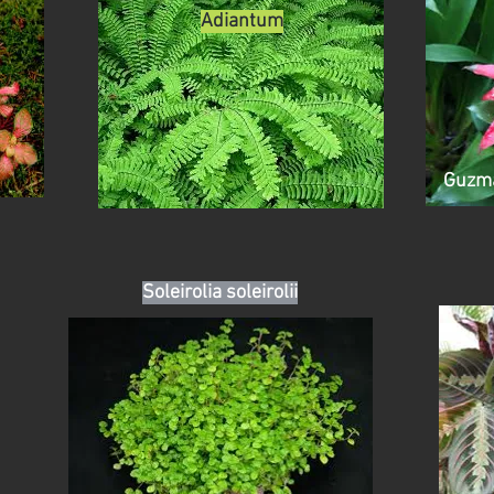
Adiantum
Guzm
Soleirolia soleirolii