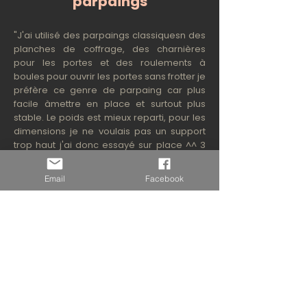
parpaings
"J'ai utilisé des parpaings classiquesn des
planches de coffrage, des charnières
pour les portes et des roulements à
boules pour ouvrir les portes sans frotter je
préfère ce genre de parpaing car plus
facile àmettre en place et surtout plus
stable. Le poids est mieux reparti, pour les
dimensions je ne voulais pas un support
trop haut j'ai donc essayé sur place ^^ 3
de haut suffisent je suis a 70cm du sol le
tout soutient parfaitement mon aquarium
Email
Facebook
de 300L."
Illustrations partagées par Yann Drift :