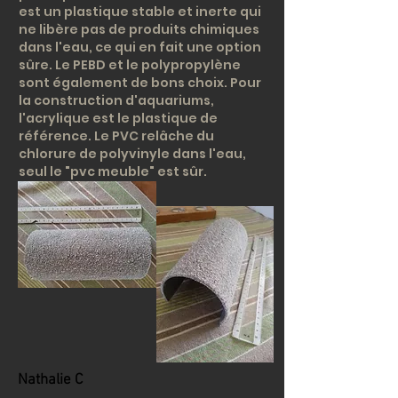
est un plastique stable et inerte qui
ne libère pas de produits chimiques
dans l'eau, ce qui en fait une option
sûre. Le PEBD et le polypropylène
sont également de bons choix. Pour
la construction d'aquariums,
l'acrylique est le plastique de
référence. Le PVC relâche du
chlorure de polyvinyle dans l'eau,
seul le "pvc meuble" est sûr.
Nathalie C