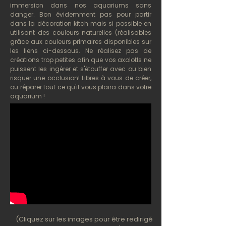
immersion dans nos aquariums sans
danger. Bon évidemment pas pour partir
dans la décoration kitch mais si possible en
utilisant des couleurs naturelles (réalisables
grâce aux couleurs primaires disponibles sur
les liens ci-dessous. Ne réalisez pas de
créations trop petites afin que vos axolotls ne
puissent les ingérer et s'étouffer avec ou bien
risquer une occlusion! Libres à vous de créer,
ou réparer tout ce qu'il vous plaira dans votre
aquarium !
(Cliquez sur les images pour être redirigé