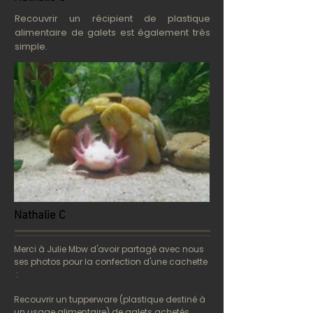
Recouvrir un récipient de plastique
alimentaire de galets est également très
simple.
Nathalie C
Nathalie C
Merci à Julie Mbw d'avoir partagé avec nous
ses photos pour la confection d'une cachette
:
Recouvrir un tupperware (plastique destiné à
un usage alimentaire) de galets achetés