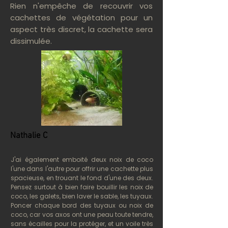
Rien n'empêche de recouvrir vos
cachettes de végétation pour un
aspect très discret, la cachette sera
dissimulée.
Nathalie C
J'ai également emboité deux noix de coco
l'une dans l'autre pour offrir une cachette plus
spacieuse, en trouant le fond d'une des deux.
Pensez surtout à bien faire bouillir les noix de
coco, les galets, bien laver le sable, les tuyaux.
Poncer chaque bord des tuyaux ou noix de
coco, car vos axos ont une peau toute tendre,
sans écailles pour la protéger, et un voile très