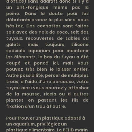
d'office) sans additifs donc si il y a
un anti-fongique même pas la
peine. Dans le doute pour les
débutants prenez le plus sûr si vous
hésitez. Ces cachettes sont faites
soit avec des noix de coco, soit des
tuyaux. recouvertes de sables ou
galets mais toujours silicone
spéciale aquarium pour maintenir
les éléments. le bas du tuyau a été
coupé et poncé ici, mais vous
pouvez très bien le laisser entier.
Autre possibilité, percer de multiples
trous, à l'aide d'une perceuse, votre
tuyau ainsi vous pourrez y attacher
de la mousse, riccia ou d autres
plantes en passant les fils de
fixation d'un trou à l'autre.
Pour trouver un plastique adapté à
un aquarium, privilégiez un
plastique alimentaire. Le PEHD marin