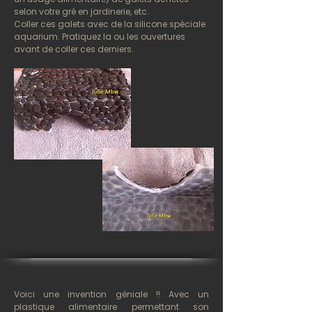
selon votre gré en jardinerie, etc.
Coller ces galets avec de la silicone spéciale
aquarium. Pratiquez la ou les ouvertures
avant de coller ces derniers.
Voici une invention géniale !! Avec un
plastique alimentaire permettant son