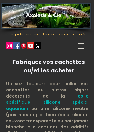
Le guide expert pour des axolotls en pleine santé
Fabriquez vos cachettes
ou/et les acheter
Utilisez toujours pour coller vos
cachettes ou autres objets
décoratifs de la
colle
spécifique
,
silicone spécial
aquarium
ou une silicone neutre
(pas mastic j ai bien écris silicone
souvent transparente ou noir jamais
blanche elle contient des additifs