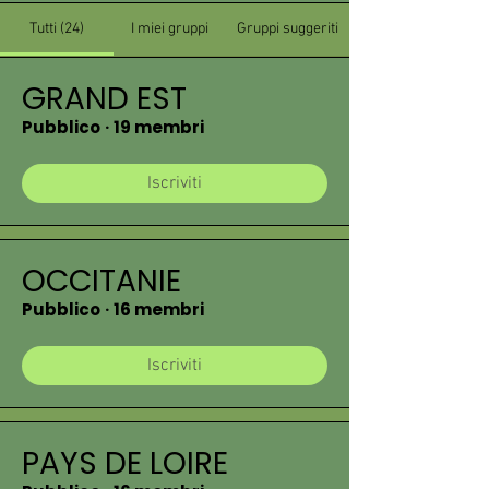
Tutti (24)
I miei gruppi
Gruppi suggeriti
GRAND EST
Pubblico
·
19 membri
Iscriviti
OCCITANIE
Pubblico
·
16 membri
Iscriviti
PAYS DE LOIRE