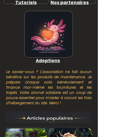
Tutoriels
Nos partenaires
Adoptions
Le saviez-vous ? L'association ne fait aucun
bénéfice sur les produits de maintenance. Je
prépare chaque colis bénévolement et
finance moi-même les fournitures et les
trajets. Votre arrondi solidaire est un coup de
pouce essentiel pour m'aider à couvrir les frais
d'hébergement du site. Merci !