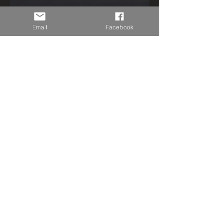
Email
Facebook
Pellets Premium (Exclu)
Cachettes
Qualité élevage,
introuvable en
animalerie
Forum
Galerie
Groupe Facebook
Voir la boutique
Contactez-nous
Prénom
*